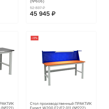
(№606)
52 837 ₽
45 945 ₽
-13%
ПРАКТИК
Стол производственный ПРАКТИК
 (№221)
Expert W200.F2/F2.011 (№222)