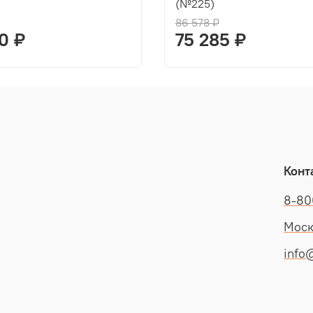
(№225)
86 578 ₽
0 ₽
75 285 ₽
Конт
8-80
Моск
info@