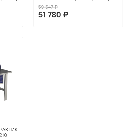
59 547 ₽
51 780 ₽
ПРАКТИК
210