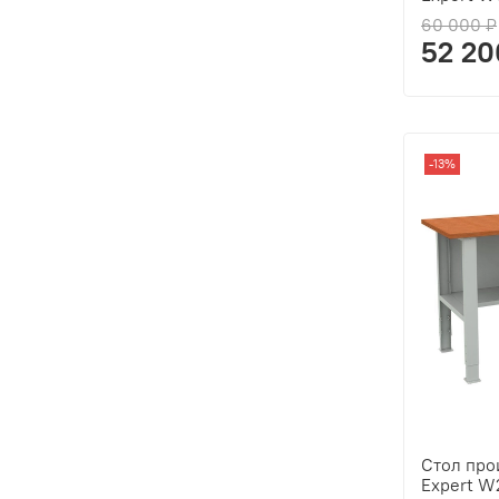
60 000 ₽
52 20
-13%
Стол пр
Expert W