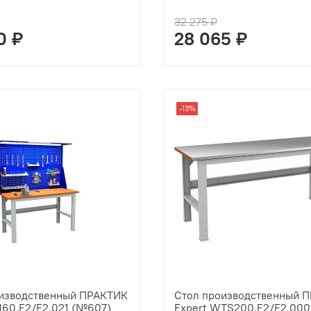
32 275 ₽
0 ₽
28 065 ₽
-13%
оизводственный ПРАКТИК
Стол производственный 
160.F2/F2.021 (№607)
Expert WTS200.F2/F2.000