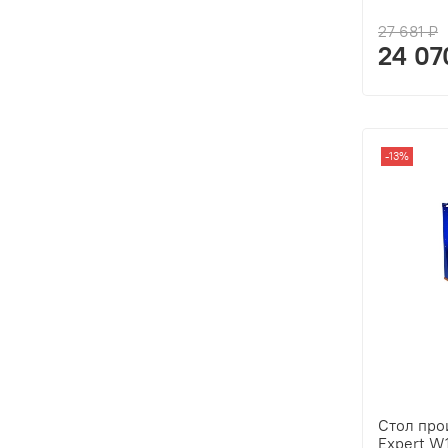
27 681 ₽
24 07
-13%
Стол пр
Expert W