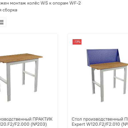
жен монтаж колёс WS к опорам WF-2
я сборка
-13%
оизводственный ПРАКТИК
Стол производственный 
120.F2/F2.000 (№203)
Expert W120.F2/F2.010 (№