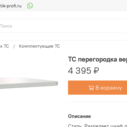
ik-profi.ru
к ТС
Комплектующие ТС
TC перегородка в
4 395 ₽
В корзину
Описание
Сталь. Разделяет шкаф п