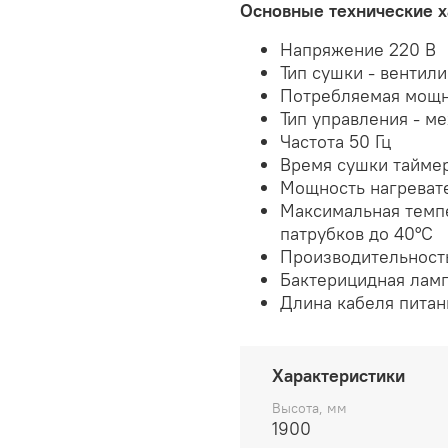
Основные технические х
Напряжение 220 В
Тип сушки - вентил
Потребляемая мощн
Тип управления - м
Частота 50 Гц
Время сушки таймер
Мощность нагреват
Максимальная темпе
патрубков до 40°С
Производительность
Бактерицидная ламп
Длина кабеля питани
Характеристики
Высота, мм
1900