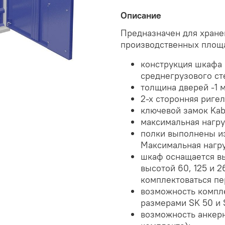
Описание
Предназначен для хранен
производственных площ
конструкция шкафа 
среднегрузового ст
толщина дверей -1 
2-х сторонняя риге
ключевой замок Kab
максимальная нагру
полки выполнены из
Максимальная нагруз
шкаф оснащается в
высотой 60, 125 и 
комплектоваться пе
возможность компл
размерами SK 50 и 
возможность анкерн