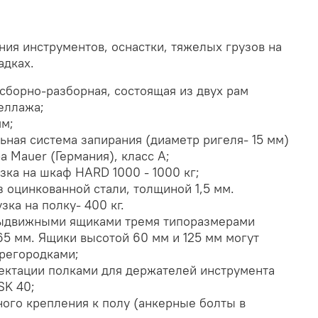
ия инструментов, оснастки, тяжелых грузов на
адках.
сборно-разборная, состоящая из двух рам
еллажа;
мм;
льная система запирания (диаметр ригеля- 15 мм)
a Mauer (Германия), класс A;
зка на шкаф HARD 1000 - 1000 кг;
 оцинкованной стали, толщиной 1,5 мм.
ка на полку- 400 кг.
ыдвижными ящиками тремя типоразмерами
265 мм. Ящики высотой 60 мм и 125 мм могут
регородками;
ектации полками для держателей инструмента
SK 40;
ого крепления к полу (анкерные болты в