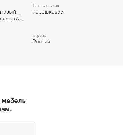
Тип покрытия
атовый
порошковое
иние (RAL
Страна
Россия
 мебель
нам.