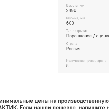
Высота, мм
2496
Глубина, мм
603
Тип покрытия
Порошковое / оцинк
Страна
Россия
Количество ярусов хранен
5
минимальные цены на производственную
КТИК. Если нашли дешевле, напишите 