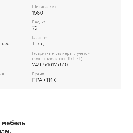
Ширина, мм
1580
Вес, кг
73
Гарантия
овка
1 год
Габаритные размеры с учетом
подпятников, мм (ВхШхГ):
2496х1612х610
ия
Бренд
ПРАКТИК
 мебель
нам.